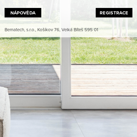
NÁPOVĚDA
REGISTRACE
Bematech, s.r.o., Košíkov 76, Velká Bíteš 595 01